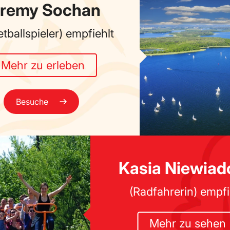
remy Sochan
tballspieler)
empfiehlt
Mehr zu erleben
Besuche
Kasia Niewia
(Radfahrerin)
empfi
Mehr zu sehen