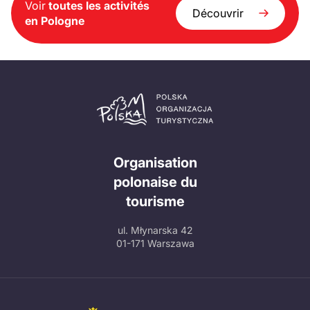
Voir
toutes les activités
Découvrir
en Pologne
Organisation
polonaise du
tourisme
ul. Młynarska 42
01-171 Warszawa