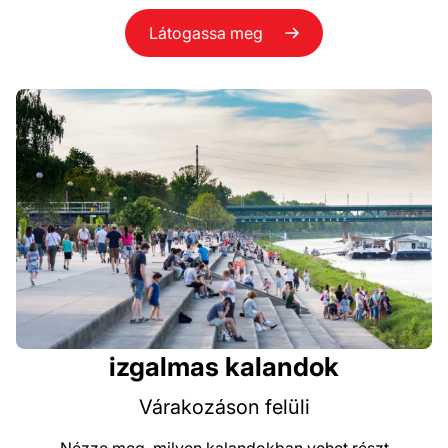
Látogassa meg
izgalmas kalandok
Várakozáson felüli
Nézze meg, milyen kalandokban vehet részt