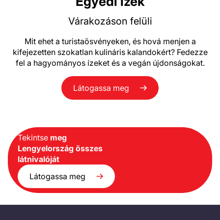
Egyedi ízek
Várakozáson felüli
Mit ehet a turistaösvényeken, és hová menjen a
kifejezetten szokatlan kulináris kalandokért? Fedezze
fel a hagyományos ízeket és a vegán újdonságokat.
Látogassa meg
Tekintse
meg
Lengyelország összes
látnivalóját
Látogassa meg