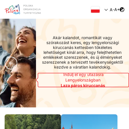
Akár kalandot, romantikát vagy
szórakozást keres, egy lengyelországi
kiruccanás kettesben tökéletes
lehetőséget kínál arra, hogy felejthetetlen
emlékeket szerezzenek, és új élményeket
szerezzenek a tervezett tevékenységektől
kezdve a váratlan kalandokig.
Indulj el egy utazásra
Lengyelországban
Laza páros kiruccanás