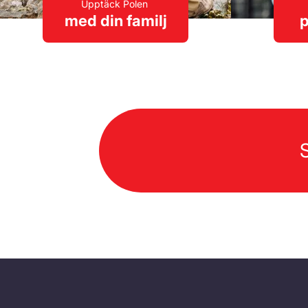
Upptäck Polen
med din familj