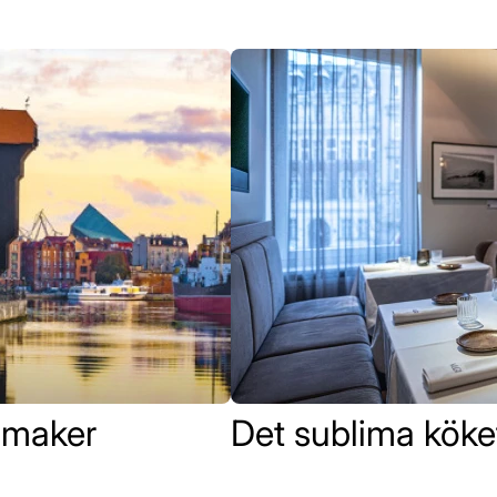
smaker
Det sublima köke