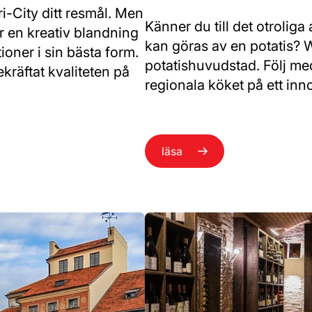
Tri-City ditt resmål. Men
Känner du till det otroliga
 en kreativ blandning
kan göras av en potatis? 
ioner i sin bästa form.
potatishuvudstad. Följ med
kräftat kvaliteten på
regionala köket på ett inno
läsa