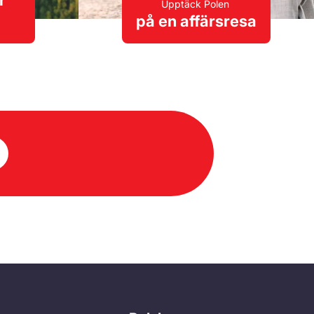
r
Upptäck Polen
på en affärsresa