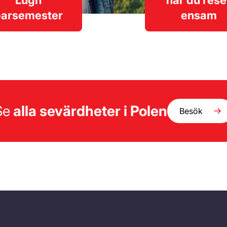
Lugn
när du rese
parsemester
ensam
Se
alla sevärdheter i Polen
Besök